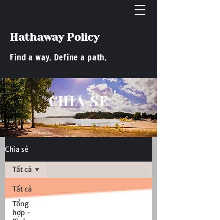
Hathaway Policy
Find a way. Define a path.
​CHIA SẺ
Chia sẻ
Tất cả
Tất cả
Tổng
hợp -