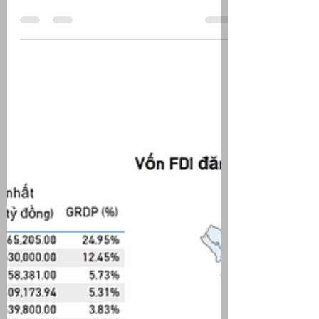
Mười Một và 11 tháng năm 2025
Số liệu vĩ mô tháng Mười Một và 11
tháng năm 2025 cho thấy nền kinh tế
vẫn duy trì tăng trưởng dù chịu tác
động không nhỏ từ bão lũ tại miền
Trung và Tây Nguyên. Những động lực
truyền thống bên cầu (đầu tư, thương
mại) và bên cung (sản xuất) tiếp tục
tăng trưởng ở mức cao. Trong khi đó,
tiêu dùng phục hồi chậm và áp lực giá
tăng lên do ảnh hưởng từ thiên tai
khiến nền kinh tế còn đối mặt nhiều rủi
ro vĩ mô.