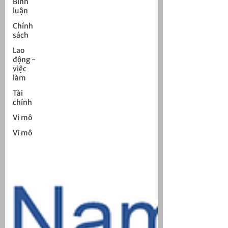
Bình
luận
Chính
sách
Lao
động -
việc
làm
Tài
chính
Vi mô
Vĩ mô