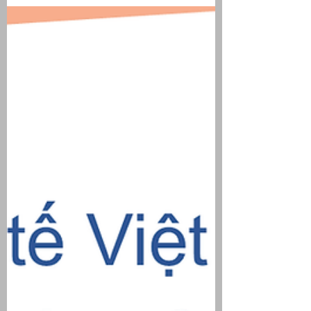
Mười và 10 tháng năm 2025
Số liệu vĩ mô tháng Mười và 10 tháng
năm 2025 cho thấy nền kinh tế tiếp tục
tăng trưởng với các chỉ số quan trọng
duy trì nhịp tích cực. Tuy nhiên, một số
dấu hiệu trái chiều đã xuất hiện, vừa
phản ánh tác động ngắn hạn từ thiên
tai, vừa gửi đi tín hiệu cần theo dõi chặt
chẽ trong những tháng tiếp theo.