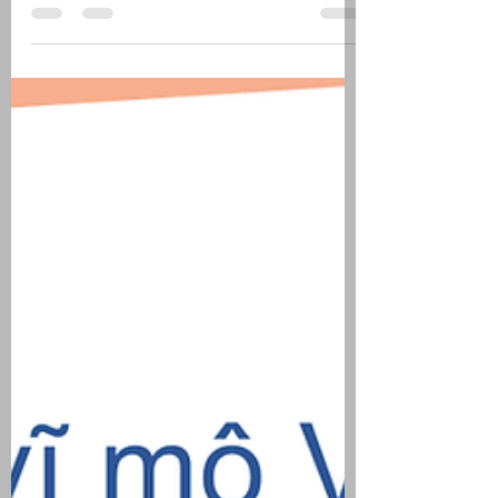
Bản đồ kinh tế Việt Nam sau sáp
nhập
Năm 2025 đánh dấu một bước ngoặt
quan trọng khi Việt Nam chính thức
vận hành theo đơn vị hành chính mới,
giảm từ 63 xuống còn 34 tỉnh, thành
phố. Đây không chỉ là sự thay đổi về địa
giới, mà còn tạo ra những chuyển động
đáng chú ý trong bản đồ kinh tế quốc
gia, thể hiện rõ qua hai chỉ số then
chốt: GRDP và FDI đăng ký.