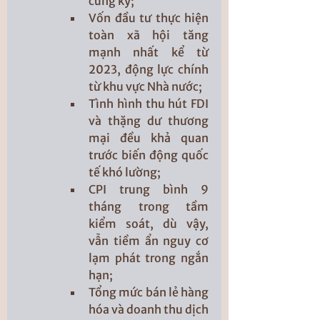
cùng kỳ;
Vốn đầu tư thực hiện 
toàn xã hội tăng 
mạnh nhất kể từ 
2023, động lực chính 
từ khu vực Nhà nước;
Tình hình thu hút FDI 
và thặng dư thương 
mại đều khả quan 
trước biến động quốc 
tế khó lường;
CPI trung bình 9 
tháng trong tầm 
kiểm soát, dù vậy, 
vẫn tiềm ẩn nguy cơ 
lạm phát trong ngắn 
hạn;
Tổng mức bán lẻ hàng 
hóa và doanh thu dịch 