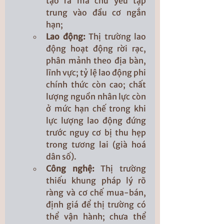
tạo ra mà chủ yếu tập 
trung vào đầu cơ ngắn 
hạn; 
Lao động:
 Thị trường lao 
động hoạt động rời rạc, 
phân mảnh theo địa bàn, 
lĩnh vực; tỷ lệ lao động phi 
chính thức còn cao; chất 
lượng nguồn nhân lực còn 
ở mức hạn chế trong khi 
lực lượng lao động đứng 
trước nguy cơ bị thu hẹp 
trong tương lai (già hoá 
dân số).
Công nghệ: 
Thị trường 
thiếu khung pháp lý rõ 
ràng và cơ chế mua-bán, 
định giá để thị trường có 
thể vận hành; chưa thể 