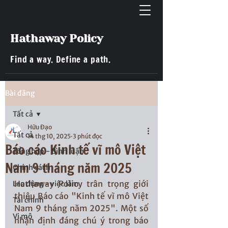
Hathaway Policy
Find a way. Define a path.
Bài đăng
Tất cả
Hữu Đạo
Tất cả
14 thg 10, 2025
3 phút đọc
Báo cáo Kinh tế vĩ mô Việt
Tổng hợp - Bình luận
Nam 9 tháng năm 2025
Chính sách
Hathaway Policy trân trọng giới 
Lao động - việc làm
thiệu Báo cáo "Kinh tế vĩ mô Việt 
Tài chính
Nam 9 tháng năm 2025". Một số 
Vi mô
nhận định đáng chú ý trong báo 