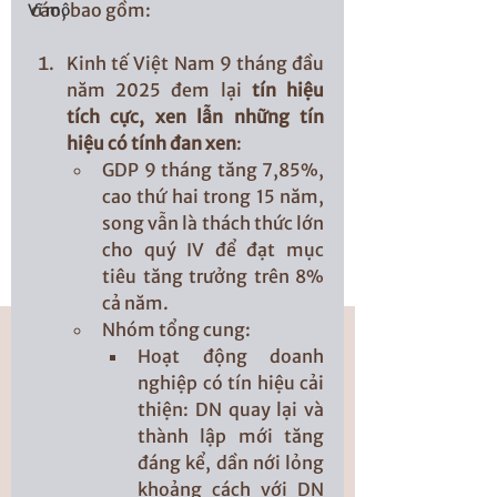
cáo, bao gồm:
Vĩ mô
Kinh tế Việt Nam 9 tháng đầu 
năm 2025 đem lại 
tín hiệu 
tích cực, xen lẫn những tín 
hiệu có tính đan xen
: 
GDP 9 tháng tăng 7,85%, 
cao thứ hai trong 15 năm, 
song vẫn là thách thức lớn 
cho quý IV để đạt mục 
tiêu tăng trưởng trên 8% 
cả năm.
Nhóm tổng cung:
Hoạt động doanh 
nghiệp có tín hiệu cải 
thiện: DN quay lại và 
thành lập mới tăng 
đáng kể, dần nới lỏng 
khoảng cách với DN 