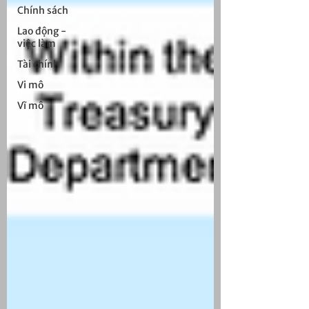
Chính sách
Lao động -
việc làm
Tài chính
Vi mô
Vĩ mô