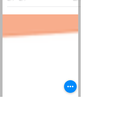
Các nguồn dữ liệu kinh tế vĩ mô tại Việt
Nam