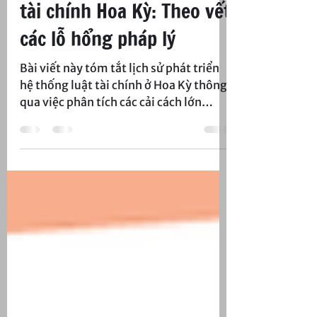
Dạo qua lịch sử cải cách
tài chính Hoa Kỳ: Theo vết
các lỗ hổng pháp lý
Bài viết này tóm tắt lịch sử phát triển
hệ thống luật tài chính ở Hoa Kỳ thông
qua việc phân tích các cải cách lớn
trước năm 2010; đặc biệt chú ý đến
những lỗ hổng pháp lý đã dẫn đến sự
nổi lên của các thị trường vốn ngắn hạn
ngoài vòng quy định, các quy định
không hiệu quả, và hệ thống “giả ngân
hàng” (shadow banking). Những lỗ
hổng này, vốn được xem như nguyên
nhân hàng đầu của cuộc Khủng hoảng
tài chính toàn cầu 2007-09, không
phải mới xuất hiện mà đã ăn sâu trong