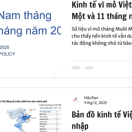
Kinh tế vĩ mô Vi
Một và 11 tháng
Số liệu vĩ mô tháng Mười 
cho thấy nền kinh tế vẫn du
tác động không nhỏ từ bão 
Nguyên. Những động lực tr
tư, thương mại) và bên cun
trưởng ở mức cao. Trong kh
chậm và áp lực giá tăng lên
khiến nền kinh tế còn đối m
Hữu Đạo
5 thg 12, 2025
Bản đồ kinh tế Vi
nhập