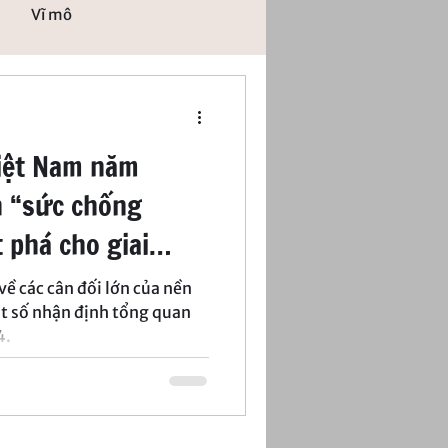
Vĩ mô
Việt Nam năm
h “sức chống
t phá cho giai
g mới
về các cân đối lớn của nền
ột số nhận định tổng quan
4.