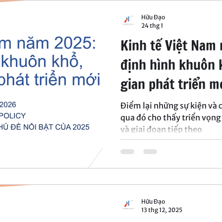
Hữu Đạo
24 thg 1
Kinh tế Việt Nam
định hình khuôn 
gian phát triển m
Điểm lại những sự kiện và 
qua đó cho thấy triển vọ
và giai đoạn tiếp theo
Hữu Đạo
13 thg 12, 2025