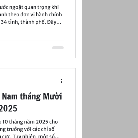
ớc ngoặt quan trọng khi
ành theo đơn vị hành chính
 34 tỉnh, thành phố. Đây
địa giới, mà còn tạo ra
ú ý trong bản đồ kinh tế
ai chỉ số then chốt: GRDP và
ệt Nam tháng Mười
 2025
và 10 tháng năm 2025 cho
ăng trưởng với các chỉ số
h cực. Tuy nhiên, một số