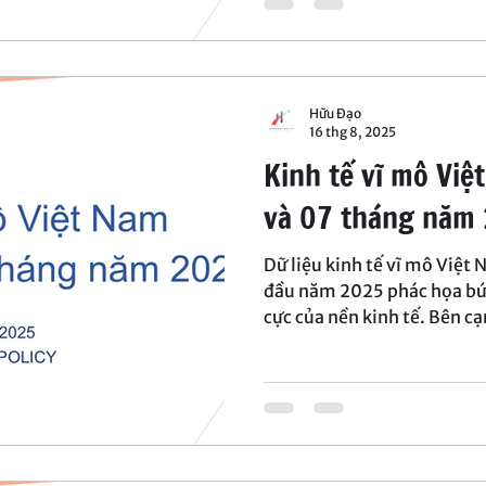
mà còn phải xây dựng nền 
và dài hạn.
Hữu Đạo
16 thg 8, 2025
Kinh tế vĩ mô Việ
và 07 tháng năm
Dữ liệu kinh tế vĩ mô Việt
đầu năm 2025 phác họa bức
cực của nền kinh tế. Bên c
nhận, tốc độ tăng của một 
chưa đạt được sức bật cần t
tháng còn lại, nhằm hoàn 
trên 8% cho cả năm 2025.