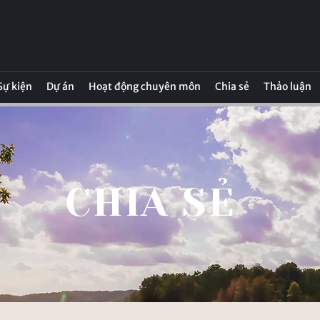
 Sự kiện
Dự án
Hoạt động chuyên môn
Chia sẻ
Thảo luận
​CHIA SẺ