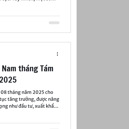
 hiện, vừa phản ánh tác
 vừa gửi đi tín hiệu cần
ững tháng tiếp theo.
ệt Nam tháng Tám
 2025
à 08 tháng năm 2025 cho
 tục tăng trưởng, được nâng
rọng như đầu tư, xuất khẩu.
ín hiệu tích cực, các rủi ro
đặt ra yêu cầu: nền kinh tế
g trưởng trong ngắn hạn,