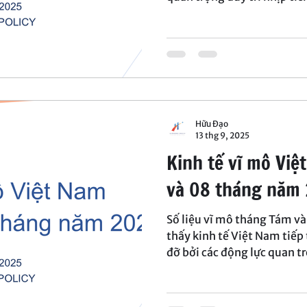
dấu hiệu trái chiều đã xuất
động ngắn hạn từ thiên tai,
theo dõi chặt chẽ trong nh
Hữu Đạo
13 thg 9, 2025
Kinh tế vĩ mô Vi
và 08 tháng năm
Số liệu vĩ mô tháng Tám v
thấy kinh tế Việt Nam tiếp
đỡ bởi các động lực quan t
Tuy nhiên, bên cạnh những t
cũng dần hiện rõ. Điều này 
không chỉ cần đảm bảo tăn