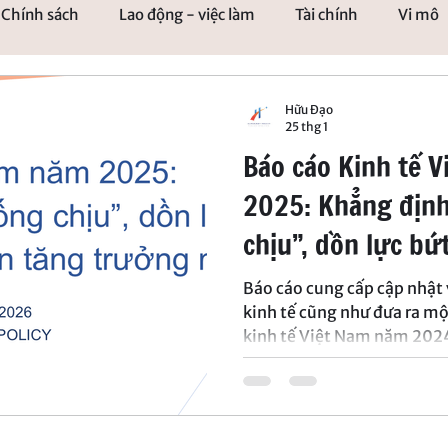
Chính sách
Lao động - việc làm
Tài chính
Vi mô
Hữu Đạo
25 thg 1
Báo cáo Kinh tế 
2025: Khẳng địn
chịu”, dồn lực bứ
đoạn tăng trưởn
Báo cáo cung cấp cập nhật 
kinh tế cũng như đưa ra m
kinh tế Việt Nam năm 202