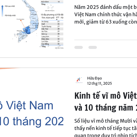
Năm 2025 đánh dấu một bư
Việt Nam chính thức vận h
mới, giảm từ 63 xuống còn
không chỉ là sự thay đổi về 
những chuyển động đáng ch
quốc gia, thể hiện rõ qua h
FDI đăng ký.
Hữu Đạo
12 thg 11, 2025
Kinh tế vĩ mô Vi
và 10 tháng năm
Số liệu vĩ mô tháng Mười 
thấy nền kinh tế tiếp tục t
quan trọng duy trì nhịp tíc