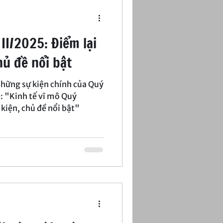
 II/2025: Điểm lại
ủ đề nổi bật
những sự kiện chính của Quý
ẻ: "Kinh tế vĩ mô Quý
 kiện, chủ đề nổi bật"