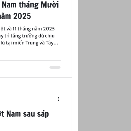
ệt Nam tháng Mười
 năm 2025
Một và 11 tháng năm 2025
y trì tăng trưởng dù chịu
lũ tại miền Trung và Tây
uyền thống bên cầu (đầu
g (sản xuất) tiếp tục tăng
i đó, tiêu dùng phục hồi
 do ảnh hưởng từ thiên tai
ặt nhiều rủi ro vĩ mô.
ệt Nam sau sáp