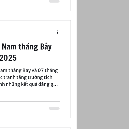
tảng vững chắc cho trung
t Nam tháng Bảy
 2025
 Nam tháng Bảy và 07 tháng
 tranh tăng trưởng tích
ạnh những kết quả đáng ghi
số chỉ số quan trọng vẫn
hiết, đặt áp lực lên những
thành mục tiêu tăng trưởng