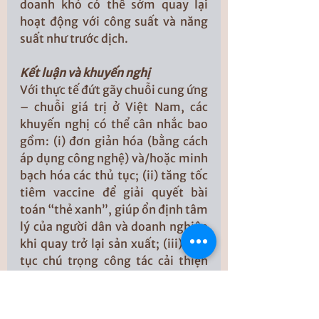
doanh khó có thể sớm quay lại 
hoạt động với công suất và năng 
suất như trước dịch. 
Kết luận và khuyến nghị
Với thực tế đứt gãy chuỗi cung ứng 
– chuỗi giá trị ở Việt Nam, các 
khuyến nghị có thể cân nhắc bao 
gồm: (i) đơn giản hóa (bằng cách 
áp dụng công nghệ) và/hoặc minh 
bạch hóa các thủ tục; (ii) tăng tốc 
tiêm vaccine để giải quyết bài 
toán “thẻ xanh”, giúp ổn định tâm 
lý của người dân và doanh nghiệp 
khi quay trở lại sản xuất; (iii) tiếp 
tục chú trọng công tác cải thiện 
môi trường kinh doanh; (iv) doanh 
nghiệp tự chủ động tháo gỡ khó 
khăn, chuyển đổi mô hình sản 