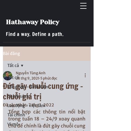
Hathaway Policy
Find a way. Define a path.
Bài đăng
Tất cả
Nguyễn Tùng Anh
Tất cả
28 thg 9, 2021
5 phút đọc
Đứt gãy chuỗi cung ứng -
Tổng hợp - Bình luận
chuỗi giá trị
Chính sách
Đã cập nhật:
7 thg 1, 2022
Lao động - việc làm
Tổng hợp các thông tin nổi bật 
Tài chính
trong tuần 18 – 24/9 xoay quanh 
Vi mô
chủ đề chính là đứt gãy chuỗi cung 