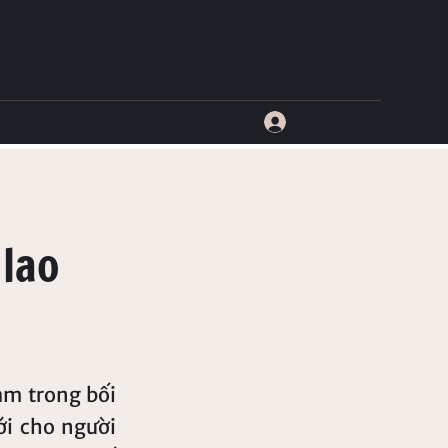
Đăng nhập
lao
am trong bối
ới cho người