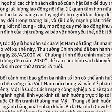
học hỏi các chính sách dân số của Nhật Bản để duy trì
 rộng lực lượng lao động nội địa; (ii) quan tâm hơn nữa
ào tạo lại và nâng cao tay nghề cho người lao động để 
y đổi trong tương lai; và (iii) đẩy mạnh phát triển
ng, kết nối cung - cầu, mở rộng quy mô lao động khu 
ổn định của thị trường và bảo vệ nhóm yếu thế, dễ bị t
, tốc độ già hoá dân số của Việt Nam đã tăng rất nhanh
ó với xu thế này, Thủ tướng Chính phủ đã ban hành Qu
̀y 28/4/2020 về “Chương trình điều chỉnh mức sinh
ối tượng đến năm 2030”, đề cao các chính sách khuyế
và sinh con thứ 2 trước 35 tuổi.
bối cảnh mới bao gồm ba nhân tố lớn có thể ảnh hươ
iển bền vững của Việt Nam nói chung và vấn đề phân
i riêng. Một là Cuộc Cách mạng công nghiệp 4.0 sẽ tạo 
ngành nghề, lĩnh vực kinh tế, ảnh hưởng trực tiếp tới 
cuộc Chiến tranh thương mại Mỹ - Trung sẽ ảnh hưởn
c ngành hàng xuất-nhập khẩu. Ba là Đại dịch Covid-1