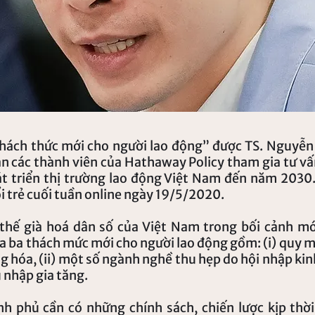
 thách thức mới cho người lao động” được TS. Nguyễn
an các thành viên của Hathaway Policy tham gia tư vâ
t triển thị trường lao động Việt Nam đến năm 2030. 
i trẻ cuối tuần online ngày 19/5/2020.
 thế già hoá dân số của Việt Nam trong bối cảnh mớ
ra ba thách mức mới cho người lao động gồm: (i) quy m
 hóa, (ii) một số ngành nghề thu hẹp do hội nhập kinh 
 nhập gia tăng.
h phủ cần có những chính sách, chiến lược kịp thời