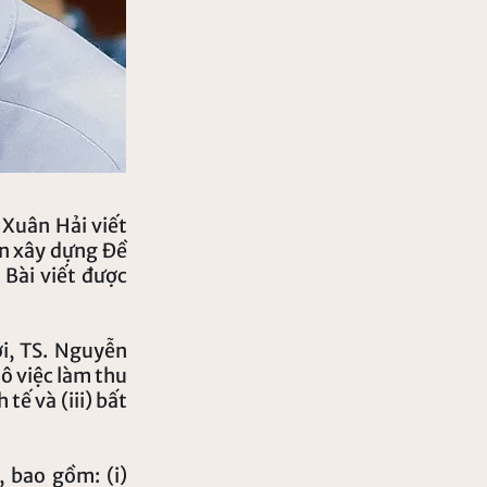
 Xuân Hải viết
́n xây dựng Đề
Bài viết được
i, TS. Nguyễn
ô việc làm thu
tế và (iii) bất
, bao gồm: (i)