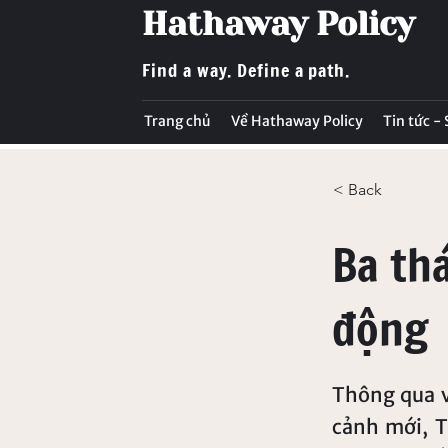
Hathaway Policy
Find a way. Define a path.
Trang chủ
Về Hathaway Policy
Tin tức -
< Back
Ba th
động
Thông qua v
cảnh mới, T