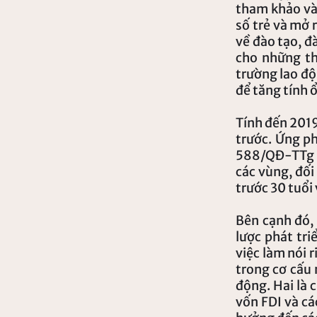
tham khảo và 
số trẻ và mở
về đào tạo, đ
cho những tha
trường lao độ
để tăng tính 
Tính đến 2019
trước. Ứng ph
588/QĐ-TTg nga
các vùng, đ
trước 30 tuổi 
Bên cạnh đó, 
lược phát tr
việc làm nó
trong cơ cấu 
động. Hai là 
vốn FDI và cá