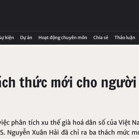
 Sự kiện
Dự án
Hoạt động chuyên môn
Chia sẻ
Thảo luận
ách thức mới cho người 
iệc phân tích xu thế già hoá dân số của Việt N
S. Nguyễn Xuân Hải đã chỉ ra ba thách mức m