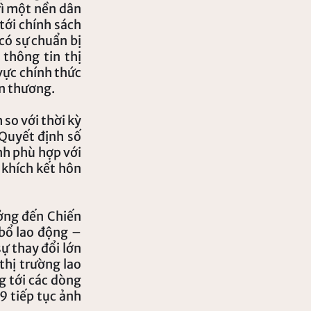
 một nền dân
 tới chính sách
có sự chuẩn bị
 thông tin thị
vực chính thức
ổn thương.
 so với thời kỳ
yết định số
 phù hợp với
n khích kết hôn
̉ng đến Chiến
 bổ lao động –
sự thay đổi lớn
thị trường lao
g tới các dòng
9 tiếp tục ảnh