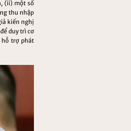
 (ii) một số
ẳng thu nhập
giả kiến nghị
để duy trì cơ
 hỗ trợ phát