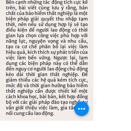
Bên cạnh những tác động tích cực kể
trên, bài viết cũng lưu ý rằng, bản
chất của bảo hiểm thất nghiệp là một
biện pháp giải quyết thu nhập tạm
thời, nên nếu sử dụng hợp lý sẽ tạo
điều kiện để người lao động có thời
gian lựa chọn công việc phù hợp với
năng lực, nguyện vọng và nhu cầu,
tạo ra cơ chế phân bổ lại việc làm
hiệu quả, kích thích sự phát triển của
việc làm bền vững. Ngược lại, lạm
dụng các biện pháp này có thể dẫn
đến nguy cơ người lao động chủ động
kéo dài thời gian thất nghiệp. Để
giảm thiểu các hệ quả kém tích cực,
mức độ và thời gian hưởng bảo hiểm
thất nghiệp cần được thiết kế một
cách khoa học, bài bản, kết hợp đồng
bộ với các giải pháp đào tạo nghề, tư
vấn giới thiệu việc làm, gia tăng kết
nối cung cầu lao động.
Đối với trường hợp của Việt Nam,
nhóm nghiên cứu nhận định các quy