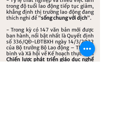
- Tỷ lệ thất nghiệp và thiếu việc làm
trong độ tuổi lao động tiếp tục giảm,
khẳng định thị trường lao động đang
thích nghi để “
sống chung với dịch
”.
- Trong kỳ có 147 văn bản mới được
ban hành, nổi bật nhất là Quyết định
số 336/QĐ-LĐTBXH ngày 14/3/2022
của Bộ trưởng Bộ Lao động – Thương
binh và Xã hội về Kế hoạch thực hiện
Chiến lược phát triển giáo dục nghề
nghiệp giai đoạn
2021-2030
, tầm
nhìn 2045
.
- Nghiên cứu quốc tế được công bố
trong kỳ tập trung nhiều vào phân
tích
ảnh hưởng của dịch bệnh
COVID-19
tới nền kinh tế nói chung
và thị trường lao động nói riêng, cũng
như
hiệu quả của các chính sách hỗ
trợ, an sinh
khác nhau.
- Phân tích chuyên sâu phân tích
góc
tiếp cận kinh tế
của vấn đề lao động