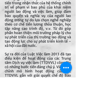
tiến trong nhận thức của hệ thống chính
trị về phạm vi bao phủ của khái niệm
người lao động và việc làm, giúp đảm
bảo quyền và nghĩa vụ của người lao
động trong tự do lựa chọn nghề nghiệp
theo cơ chế tiền lương thỏa thuận, học
tập nâng cao trình độ, v.v. Từ đó góp
phần hoàn thiện môi trường pháp lý cho
sự phát triển của thị trường lao động và
tạo động lực cho sự phát triển kinh tế -
xã hội của đất nước.
Sự ra đời của Luật Việc làm 2013 đã tạo
điều kiện để hoạt động của các Trung
tâm Dịch vụ việc làm (TTDVVL) công lập
có những bước tiến đáng chú ý. Việc điều
chỉnh mô hình hoạt động của các
TTDVVL gắn với giải quyết chế độ Bảo
hiểm thất nghiệp (BHTN) đóng vai trò
quan trọng cho sự thành công của việc
triển khai BHTN trong thực tế, khiến cho
hoạt động kết nối cung – cầu lao động
được kịp thời hơn, ngay khi người lao
động vừa chuyển từ trạng thái có việc
làm sang trạng thái thất nghiệp.