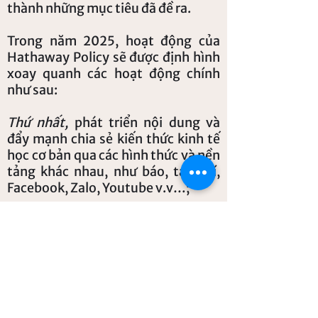
thành những mục tiêu đã đề ra.
Trong năm 2025, hoạt động của
Hathaway Policy sẽ được định hình
xoay quanh các hoạt động chính
như sau:
Thứ nhất,
phát triển nội dung và
đẩy mạnh chia sẻ kiến thức kinh tế
học cơ bản qua các hình thức và nền
tảng khác nhau, như báo, tạp chí,
Facebook, Zalo, Youtube v.v…;
Thứ hai,
phát triển mảng nghiên
cứu chính sách, đặc biệt là về kinh tế
vĩ mô;
Thứ ba,
phát triển mảng nghiên cứu
học thuật và các mạng lưới học