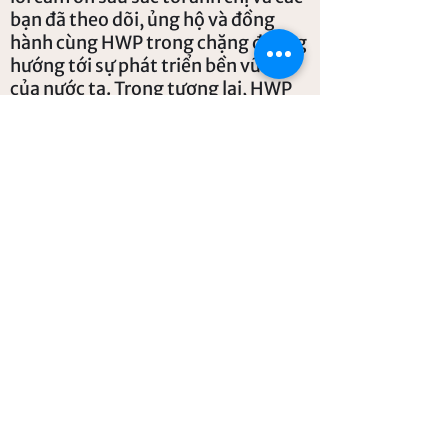
bạn đã theo dõi, ủng hộ và đồng
hành cùng HWP trong chặng đường
hướng tới sự phát triển bền vững
của nước ta. Trong tương lai, HWP
rất mong sẽ tiếp tục nhận được sử
ủng hộ hơn nữa từ anh chị và các
bạn trong từng ấn phẩm và hoạt
động của nhóm.
Xin chúc anh chị và các bạn có một
kỳ nghỉ lễ hạnh phúc bên người thân
và gia đình!
Trân trọng,
Hathaway Policy
Bài trước
Bài sau