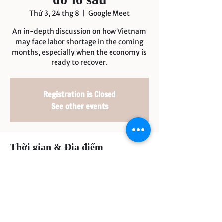
Thứ 3, 24 thg 8
  |  
Google Meet
An in-depth discussion on how Vietnam
may face labor shortage in the coming
months, especially when the economy is
ready to recover.
Registration is Closed
See other events
Thời gian & Địa điểm
21:00 GMT+7 24 thg 8, 2021
Google Meet
Chia sẻ sự kiện của bạn