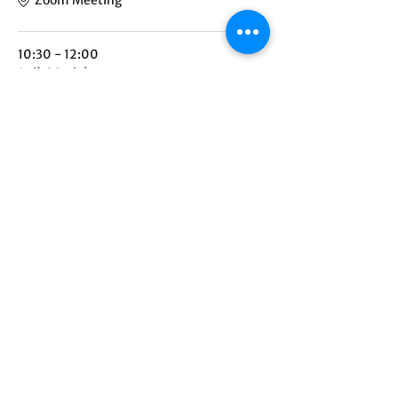
10:30 - 12:00
1 giờ 30 phút
Sinh hoạt theo chủ đề chuyên môn
Zoom Meeting
Xem tất cả
Chia sẻ sự kiện của bạn
©2021 by Hathaway Group.